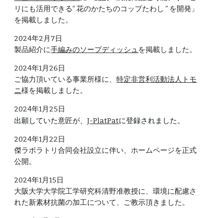
リにも活用できる” 花のかたちのコップたわし ” を開発」
を掲載しました。
2024年
2
月
7
日
製品紹介に
手編みのソープディッシュ
を掲載しました。
2024年1月2
6
日
ご協力頂いている事業所様に、
特定非営利活動法人トモ
ニ
様を掲載しました
。
2024年1月2
5
日
出願していた意匠が、
J-PlatPat
に登録されました。
2024年1月22日
傑ラボラトリ合同会社設立に伴い、ホームページを正式
公開。
2024年1月15日
大阪大学大学院工学研究科清野准教授に、環境に配慮さ
れた新素材抗菌の加工について、ご教示頂きました。