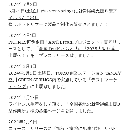
2024年
7
月
2
日
5月25日(土)立川市GreenSprings
に
就労継続支援Ｂ型ア
イルさんご出店
傑ラボラトリマーク製品ご制作＆販売されました！
2024年
4
月1日
PRTIMES恒例企画「April Dreamプロジェクト」賛同リリ
ースとして、「
全国の仲間たちと共に『2025大阪万博』
出展へ！
」を、プレスリリース致しました。
2024年3月3日
2024年3月9日 土曜日、
TOKYO創業ステーション TAMAが
立川
GREEN SPRINGS内
で
実施している「
テストマーケ
ティング
」
に
出展致しました
。
2024年2月17日
ライセンス生産をして頂く、「全国各地の就労継続支援B
型作業所」様
の
募集
ページ
を公開しました。
2
024年2月
9
日
ニュース・リリース
に「施設・病院に配達可能、リハビ