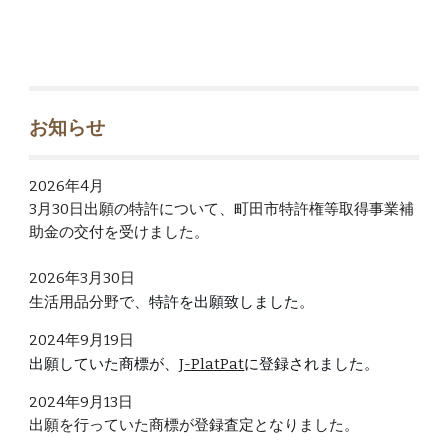
お知らせ
2026年4月
3月30日出願の特許について、町田市特許権等取得事業補
助金の交付を受けました。
202
6
年
3
月
30
日
生活用品分野で、
特許を出願致しました
。
2024年
9
月1
9
日
出願していた
商標
が、
J-PlatPat
に登録されました。
2024年9月13日
出願を行っていた商標が登録査定となりました。